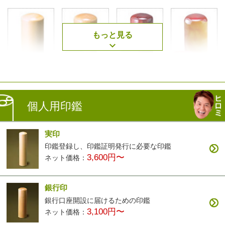
もっと見る
薩摩本柘
楓
アグニ
琥珀
2,500円〜
3,400円〜
3,400円〜
7,900円〜
個人用印鑑
実印
印鑑登録し、印鑑証明発行に必要な印鑑
3,600円〜
ネット価格：
黒檀
白檀
ナツメ
智頭杉
3,200円〜
9,900円〜
3,200円〜
3,900円〜
銀行印
銀行口座開設に届けるための印鑑
3,100円〜
ネット価格：