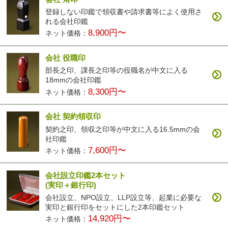
登録しない印鑑で領収書や請求書等によく使用さ
れる会社印鑑
8,900円〜
ネット価格：
会社 役職印
部長之印、課長之印等の役職名が中文に入る
18mmの会社印鑑
8,300円〜
ネット価格：
会社 契約領収印
契約之印、領収之印等が中文に入る16.5mmの会
社印鑑
7,600円〜
ネット価格：
会社設立印鑑2本セット
(実印＋銀行印)
会社設立、NPO設立、LLP設立等、起業に必要な
実印と銀行印をセットにした2本印鑑セット
14,920円〜
ネット価格：