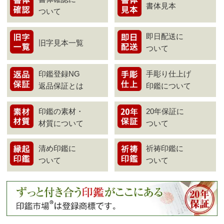
書体見本
ついて
即日配送に
旧字見本一覧
ついて
印鑑登録NG
手彫り仕上げ
返品保証とは
印鑑について
印鑑の素材・
20年保証に
材質について
ついて
清め印鑑に
祈祷印鑑に
ついて
ついて