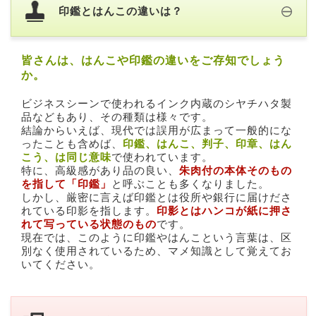
印鑑とはんこの違いは？
皆さんは、はんこや印鑑の違いをご存知でしょう
か。
ビジネスシーンで使われるインク内蔵のシヤチハタ製
品などもあり、その種類は様々です。
結論からいえば、現代では誤用が広まって一般的にな
ったことも含めば、
印鑑、はんこ、判子、印章、はん
こう、は同じ意味
で使われています。
特に、高級感があり品の良い、
朱肉付の本体そのもの
を指して「印鑑」
と呼ぶことも多くなりました。
しかし、厳密に言えば印鑑とは役所や銀行に届けださ
れている印影を指します。
印影とはハンコが紙に押さ
れて写っている状態のもの
です。
現在では、このように印鑑やはんこという言葉は、区
別なく使用されているため、マメ知識として覚えてお
いてください。