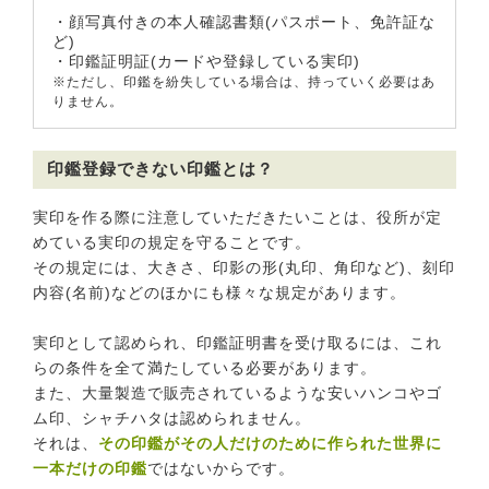
・顔写真付きの本人確認書類(パスポート、免許証な
ど)
・印鑑証明証(カードや登録している実印)
※ただし、印鑑を紛失している場合は、持っていく必要はあ
りません。
印鑑登録できない印鑑とは？
実印を作る際に注意していただきたいことは、役所が定
めている実印の規定を守ることです。
その規定には、大きさ、印影の形(丸印、角印など)、刻印
内容(名前)などのほかにも様々な規定があります。
実印として認められ、印鑑証明書を受け取るには、これ
らの条件を全て満たしている必要があります。
また、大量製造で販売されているような安いハンコやゴ
ム印、シャチハタは認められません。
それは、
その印鑑がその人だけのために作られた世界に
一本だけの印鑑
ではないからです。