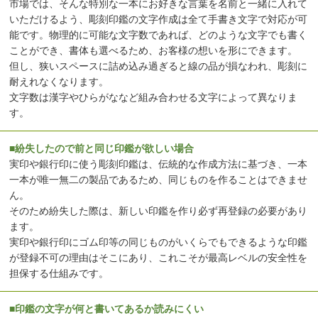
市場では、そんな特別な一本にお好きな言葉を名前と一緒に入れて
いただけるよう、彫刻印鑑の文字作成は全て手書き文字で対応が可
能です。物理的に可能な文字数であれば、どのような文字でも書く
ことができ、書体も選べるため、お客様の想いを形にできます。
但し、狭いスペースに詰め込み過ぎると線の品が損なわれ、彫刻に
耐えれなくなります。
文字数は漢字やひらがななど組み合わせる文字によって異なりま
す。
■紛失したので前と同じ印鑑が欲しい場合
実印や銀行印に使う彫刻印鑑は、伝統的な作成方法に基づき、一本
一本が唯一無二の製品であるため、同じものを作ることはできませ
ん。
そのため紛失した際は、新しい印鑑を作り必ず再登録の必要があり
ます。
実印や銀行印にゴム印等の同じものがいくらでもできるような印鑑
が登録不可の理由はそこにあり、これこそが最高レベルの安全性を
担保する仕組みです。
■印鑑の文字が何と書いてあるか読みにくい