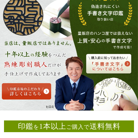
印鑑
1本以上
送料無料
を
ご購入で