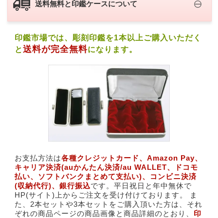
送料無料と印鑑ケースについて
印鑑市場では、彫刻印鑑を1本以上ご購入いただく
送料が完全無料
と
になります。
お支払方法は
各種クレジットカード、​Amazon Pay、​
キャリア決済(​auかんたん決済/au WALLET、ドコモ
払い、ソフトバンクまとめて支払い)、​コンビニ決済
(収納代行)、銀行振込
です。平日祝日と年中無休で
HP(サイト)上からご注文を受け付けております。 ま
た、2本セットや3本セットをご購入頂いた方は、それ
ぞれの商品ページの商品画像と商品詳細のとおり、
印