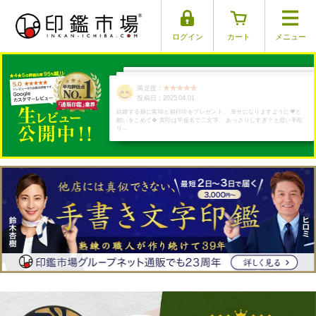
ログイン
カート
メニュー
満足度：
満足度：
満足度：
満足度：
満足度：
投稿日：2025.03.17
投稿日：2025.03.26
投稿日：2025.03.29
投稿日：2025.03.30
投稿日：2025.04.01
結婚する娘に実印と銀行印をプレゼント。 幸せになりますように💗と
願いをこめて🍀 実印は平仮名で二文字。 あっさりしすぎ？と思い手彫
り…