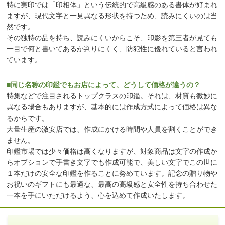
特に実印では「印相体」という伝統的で高級感のある書体が好まれ
ますが、現代文字と一見異なる形状を持つため、読みにくいのは当
然です。
その独特の品を持ち、読みにくいからこそ、印影を第三者が見ても
一目で何と書いてあるか判りにくく、防犯性に優れていると言われ
ています。
■同じ名称の印鑑でもお店によって、どうして価格が違うの？
特集などで注目されるトップクラスの印鑑。それは、材質も微妙に
異なる場合もありますが、基本的には作成方式によって価格は異な
るからです。
大量生産の激安店では、作成にかける時間や人員を割くことができ
ません。
印鑑市場では少々価格は高くなりますが、対象商品は文字の作成か
らオプションで手書き文字でも作成可能で、美しい文字でこの世に
１本だけの安全な印鑑を作ることに努めています。記念の贈り物や
お祝いのギフトにも最適な、最高の高級感と安全性を持ち合わせた
一本を手にいただけるよう、心を込めて作成いたします。