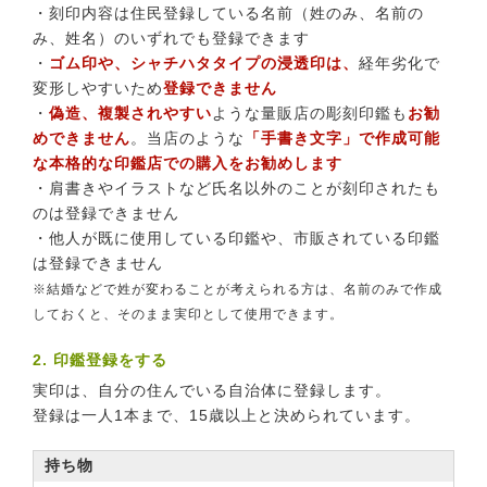
・刻印内容は住民登録している名前（姓のみ、名前の
み、姓名）のいずれでも登録できます
・
ゴム印や、シャチハタタイプの浸透印は、
経年劣化で
変形しやすいため
登録できません
・
偽造、複製されやすい
ような量販店の彫刻印鑑も
お勧
めできません
。当店のような
「手書き文字」で作成可能
な本格的な印鑑店での購入をお勧めします
・肩書きやイラストなど氏名以外のことが刻印されたも
のは登録できません
・他人が既に使用している印鑑や、市販されている印鑑
は登録できません
※結婚などで姓が変わることが考えられる方は、名前のみで作成
しておくと、そのまま実印として使用できます。
2. 印鑑登録をする
実印は、自分の住んでいる自治体に登録します。
登録は一人1本まで、15歳以上と決められています。
持ち物