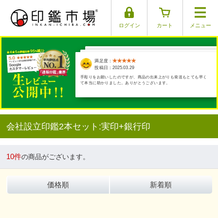
ログイン
カート
メニュー
満足度：
満足度：
満足度：
満足度：
満足度：
投稿日：2025.03.26
投稿日：2025.03.29
投稿日：2025.04.01
投稿日：2025.03.17
投稿日：2025.03.30
結婚する娘に実印と銀行印をプレゼント。 幸せになりますように💗と
願いをこめて🍀 実印は平仮名で二文字。 あっさりしすぎ？と思い手彫
り…
会社設立印鑑2本セット:実印+銀行印
10件
の商品がございます。
価格順
新着順