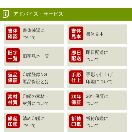
アドバイス・サービス
書体確認に
書体見本
ついて
即日配送に
旧字見本一覧
ついて
印鑑登録NG
手彫り仕上げ
返品保証とは
印鑑について
印鑑の素材・
20年保証に
材質について
ついて
清め印鑑に
祈祷印鑑に
ついて
ついて