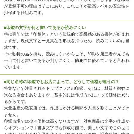
が登録不可の理由はそこにあり、これこそが最高レベルの安全性を
担保する仕組みです。
■印鑑の文字が何と書いてあるか読みにくい
特に実印では「印相体」という伝統的で高級感のある書体が好まれ
ますが、現代文字と一見異なる形状を持つため、読みにくいのは当
然です。
その独特の品を持ち、読みにくいからこそ、印影を第三者が見ても
一目で何と書いてあるか判りにくく、防犯性に優れていると言われ
ています。
■同じ名称の印鑑でもお店によって、どうして価格が違うの？
特集などで注目されるトップクラスの印鑑。それは、材質も微妙に
異なる場合もありますが、基本的には作成方式によって価格は異な
るからです。
大量生産の激安店では、作成にかける時間や人員を割くことができ
ません。
印鑑市場では少々価格は高くなりますが、対象商品は文字の作成か
らオプションで手書き文字でも作成可能で、美しい文字でこの世に