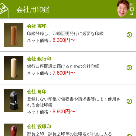
会社用印鑑
会社 実印
印鑑登録し、印鑑証明発行に必要な印鑑
8,300円〜
ネット価格：
会社 銀行印
銀行口座開設に届けるための会社印鑑
7,600円〜
ネット価格：
会社 角印
登録しない印鑑で領収書や請求書等によく使用さ
れる会社印鑑
8,900円〜
ネット価格：
会社 役職印
部長之印、課長之印等の役職名が中文に入る