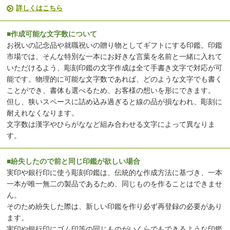
詳しくはこちら
■作成可能な文字数について
お祝いの記念品や就職祝いの贈り物としてギフトにする印鑑。印鑑
市場では、そんな特別な一本にお好きな言葉を名前と一緒に入れて
いただけるよう、彫刻印鑑の文字作成は全て手書き文字で対応が可
能です。物理的に可能な文字数であれば、どのような文字でも書く
ことができ、書体も選べるため、お客様の想いを形にできます。
但し、狭いスペースに詰め込み過ぎると線の品が損なわれ、彫刻に
耐えれなくなります。
文字数は漢字やひらがななど組み合わせる文字によって異なりま
す。
■紛失したので前と同じ印鑑が欲しい場合
実印や銀行印に使う彫刻印鑑は、伝統的な作成方法に基づき、一本
一本が唯一無二の製品であるため、同じものを作ることはできませ
ん。
そのため紛失した際は、新しい印鑑を作り必ず再登録の必要があり
ます。
実印や銀行印にゴム印等の同じものがいくらでもできるような印鑑