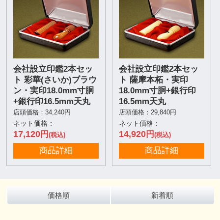
会社設立印鑑2本セッ
会社設立印鑑2本セッ
ト 彩華(さいか)ブラウ
ト 薩摩本柘・実印
ン・実印18.0mm寸胴
18.0mm寸胴+銀行印
+銀行印16.5mm天丸
16.5mm天丸
店頭価格：34,240円
店頭価格：29,840円
ネット価格：
ネット価格：
17,120
14,920
円
円
(税込)
(税込)
商品詳細
商品詳細
価格順
新着順