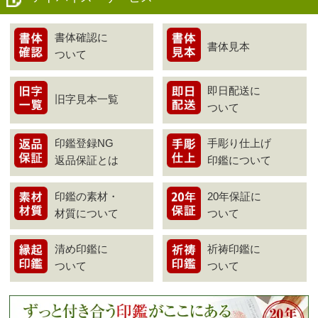
書体確認に
書体見本
ついて
即日配送に
旧字見本一覧
ついて
印鑑登録NG
手彫り仕上げ
返品保証とは
印鑑について
印鑑の素材・
20年保証に
材質について
ついて
清め印鑑に
祈祷印鑑に
ついて
ついて