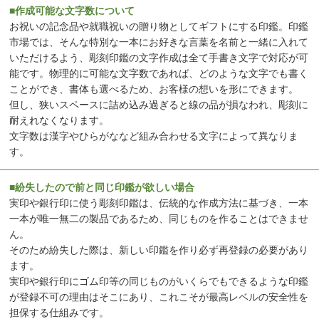
■作成可能な文字数について
お祝いの記念品や就職祝いの贈り物としてギフトにする印鑑。印鑑
市場では、そんな特別な一本にお好きな言葉を名前と一緒に入れて
いただけるよう、彫刻印鑑の文字作成は全て手書き文字で対応が可
能です。物理的に可能な文字数であれば、どのような文字でも書く
ことができ、書体も選べるため、お客様の想いを形にできます。
但し、狭いスペースに詰め込み過ぎると線の品が損なわれ、彫刻に
耐えれなくなります。
文字数は漢字やひらがななど組み合わせる文字によって異なりま
す。
■紛失したので前と同じ印鑑が欲しい場合
実印や銀行印に使う彫刻印鑑は、伝統的な作成方法に基づき、一本
一本が唯一無二の製品であるため、同じものを作ることはできませ
ん。
そのため紛失した際は、新しい印鑑を作り必ず再登録の必要があり
ます。
実印や銀行印にゴム印等の同じものがいくらでもできるような印鑑
が登録不可の理由はそこにあり、これこそが最高レベルの安全性を
担保する仕組みです。