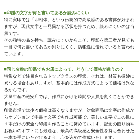
■印鑑の文字が何と書いてあるか読みにくい
特に実印では「印相体」という伝統的で高級感のある書体が好まれ
ますが、現代文字と一見異なる形状を持つため、読みにくいのは当
然です。
その独特の品を持ち、読みにくいからこそ、印影を第三者が見ても
一目で何と書いてあるか判りにくく、防犯性に優れていると言われ
ています。
■同じ名称の印鑑でもお店によって、どうして価格が違うの？
特集などで注目されるトップクラスの印鑑。それは、材質も微妙に
異なる場合もありますが、基本的には作成方式によって価格は異な
るからです。
大量生産の激安店では、作成にかける時間や人員を割くことができ
ません。
印鑑市場では少々価格は高くなりますが、対象商品は文字の作成か
らオプションで手書き文字でも作成可能で、美しい文字でこの世に
１本だけの安全な印鑑を作ることに努めています。記念の贈り物や
お祝いのギフトにも最適な、最高の高級感と安全性を持ち合わせた
一本を手にいただけるよう、心を込めて作成いたします。