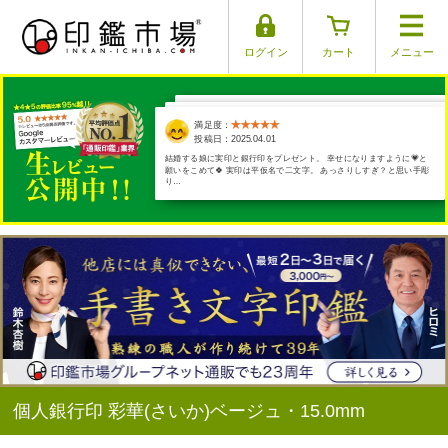
ログイン
カート
メニュー
満足度：
満足度：
満足度：
満足度：
満足度：
投稿日：2025.03.29
投稿日：2025.03.30
投稿日：2025.03.17
投稿日：2025.04.01
投稿日：2025.03.26
結婚する娘に実印と銀行印をプレゼント。 幸せになりますように💗と
願いをこめて🍀 実印は平仮名で二文字。 あっさりしすぎ？と思い手彫
り…
個人銀行印 彩華(さいか)ベージュ・15.0mm