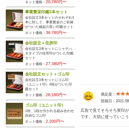
20,780円〜
ネット価格：
事業繁栄印鑑3本セット
会社設立3本セットのそれぞれ3
本に対して、事業繁栄のご祈祷
がついた縁起の良い印鑑セット
36,780円〜
ネット価格：
会社設立＋住所印
会社設立3本セットにシャチハ
タタイプの住所印がついた印鑑
セット
27,380円〜
ネット価格：
会社設立セット＋ゴム印
会社設立3本セットにゴム印
（ユニット印）4段がついた印
鑑セット
満足度：
28,180円〜
ネット価格：
投稿日：
2021.08
ゴム印（ユニット印）
広告で見てそろそろ実印が
1段、1段が分かれる組み合わせ
自由なゴム印
です。大切に使っていこう
2,200円〜
ネット価格：