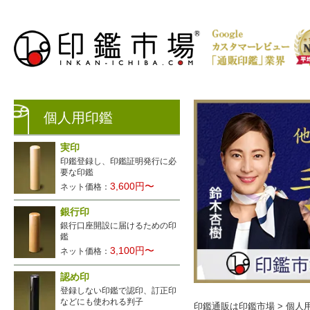
個人用印鑑
実印
印鑑登録し、印鑑証明発行に必
要な印鑑
3,600円〜
ネット価格：
銀行印
銀行口座開設に届けるための印
生レビュー公開中
鑑
3,100円〜
ネット価格：
認め印
登録しない印鑑で認印、訂正印
などにも使われる判子
印鑑通販は印鑑市場
>
個人