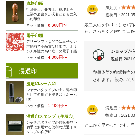
資格印鑑
満足度：
行政書士、弁護士、税理士等、
士業の肩書きが氏名とともに入
投稿日：
2021.05
った印鑑
娘二人のを作りました♪字
8,300円〜
ネット価格：
た。さっそくと銀行で口座
電子印鑑
フリーソフトなどでは出せない
本格的で高品質な印影で、オリ
ショップか
ジナル性の高い唯一の電子印鑑
4,800円〜
ネット価格：
返信日:2021.0
浸透印
印相体等の印鑑特有の
されます。 読みづら
浸透印ネーム印
シャチハタタイプの主に認め印
として使用する浸透印（ネーム
印）
1,400円〜
ネット価格：
満足度：
投稿日：
2021.03
浸透印スタンプ（住所印）
シャチハタタイプの領収書や小
とにかく早かったです。早
切手に多用する便利な浸透印ス
タンプの住所印