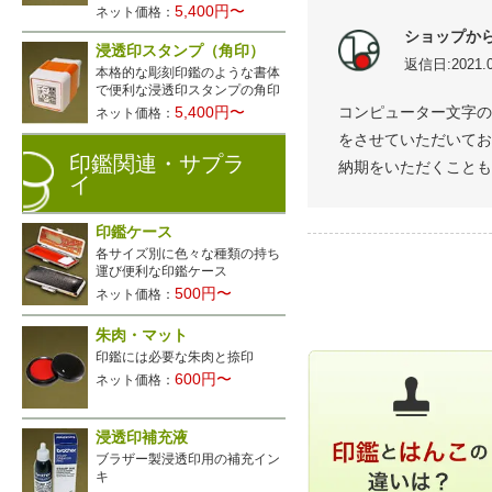
5,400円〜
ネット価格：
ショップか
浸透印スタンプ（角印）
返信日:2021.0
本格的な彫刻印鑑のような書体
で便利な浸透印スタンプの角印
コンピューター文字の
5,400円〜
ネット価格：
をさせていただいてお
印鑑関連・サプラ
納期をいただくことも
イ
印鑑ケース
各サイズ別に色々な種類の持ち
運び便利な印鑑ケース
500円〜
ネット価格：
朱肉・マット
印鑑には必要な朱肉と捺印
600円〜
ネット価格：
浸透印補充液
ブラザー製浸透印用の補充イン
キ