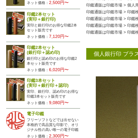
2,500円〜
ネット価格：
印鑑通販は印鑑市場
>
個人
印鑑通販は印鑑市場
>
印鑑
印鑑2本セット
(実印＋銀行印)
印鑑通販は印鑑市場
>
印鑑
実印と銀行印のお得な印鑑2本
印鑑通販は印鑑市場
>
印鑑
セット販売です
印鑑通販は印鑑市場
>
印鑑
7,120円〜
ネット価格：
印鑑2本セット
(銀行印＋認め印)
個人銀行印 ブラス
銀行印と認め印のお得な印鑑2
本セット販売です
6,020円〜
ネット価格：
印鑑3本セット
(実印＋銀行印＋認印)
実印、銀行印、認め印のお得な
印鑑3本セット販売です
9,080円〜
ネット価格：
電子印鑑
フリーソフトなどでは出せない
本格的で高品質な印影で、オリ
ジナル性の高い唯一の電子印鑑
2,300円〜
ネット価格：