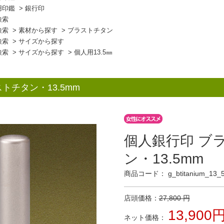
用印鑑
>
銀行印
検索
検索
>
素材から探す
>
ブラストチタン
検索
>
サイズから探す
検索
>
サイズから探す
>
個人用13.5㎜
トチタン・13.5mm
個人銀行印 ブ
ン・13.5mm
商品コード： g_btitanium_13_
店頭価格：
27,800 円
13,900
ネット価格：