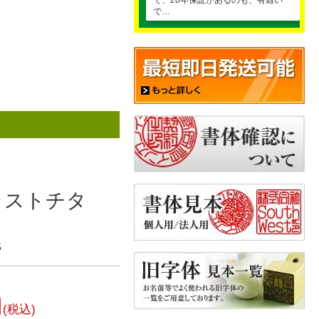
で、20年保証があるのも、有難い
で…
ラストチタ
5
円
(税込)