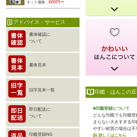
600円〜
ネット価格：
アドバイス・サービス
書体確認に
ついて
書体見本
旧字見本一覧
印鑑・はんこの豆
■印鑑登録について
即日配送に
どんな印鑑でも印鑑登
ついて
まらない大きすぎる印
やすい材質の場合は不
印鑑登録NG
詳しくはこちら