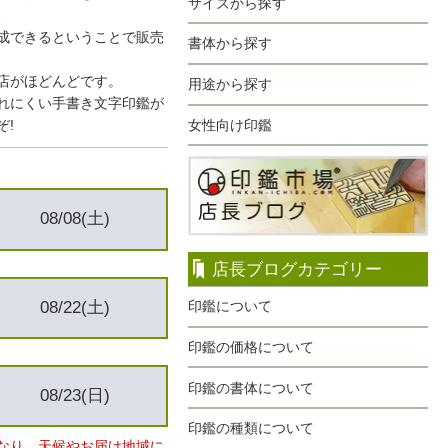
サイズから探す
、
成できるということで販売
書体から探す
店がほどんどです。
用途から探す
れにくい手書き文字印鑑が
ぞ!
女性向け印鑑
08/08(土)
店長ブログカテゴリー
08/22(土)
印鑑について
印鑑の価格について
印鑑の書体について
08/23(日)
印鑑の種類について
なり、天候やお届け地域に