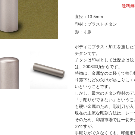
送料無
直径：13.5mm
印材：ブラストチタン
形：寸胴
ボディにブラスト加工を施した
チタンです。
チタンは印材としては歴史は浅
は、2008年頃からです。
特徴は、金属なのに軽くて捺印
り落下などの欠けが起こりにく
いということです。
しかし、最大のチタン印材のデ
「手彫りができない」というこ
も硬い金属のため、彫刻刀が入
現在の主流な彫刻方法は、レー
そのため、印鑑市場では一切チ
のですが、
手彫りができなくても、印鑑市