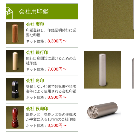
会社用印鑑
会社 実印
印鑑登録し、印鑑証明発行に必
要な印鑑
8,300円〜
ネット価格：
会社 銀行印
銀行口座開設に届けるための会
社印鑑
7,600円〜
ネット価格：
会社 角印
登録しない印鑑で領収書や請求
書等によく使用される会社印鑑
8,900円〜
ネット価格：
会社 役職印
部長之印、課長之印等の役職名
が中文に入る18mmの会社印鑑
8,300円〜
ネット価格：