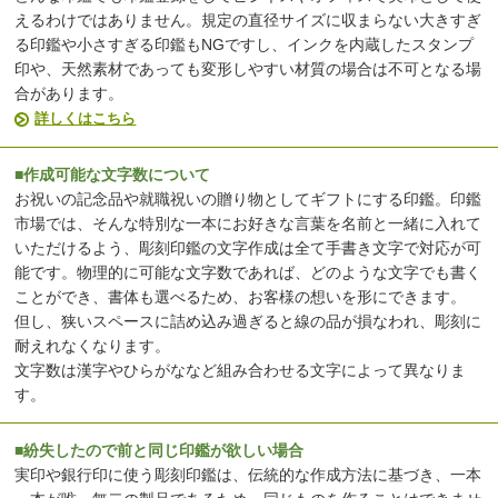
えるわけではありません。規定の直径サイズに収まらない大きすぎ
る印鑑や小さすぎる印鑑もNGですし、インクを内蔵したスタンプ
印や、天然素材であっても変形しやすい材質の場合は不可となる場
合があります。
詳しくはこちら
■作成可能な文字数について
お祝いの記念品や就職祝いの贈り物としてギフトにする印鑑。印鑑
市場では、そんな特別な一本にお好きな言葉を名前と一緒に入れて
いただけるよう、彫刻印鑑の文字作成は全て手書き文字で対応が可
能です。物理的に可能な文字数であれば、どのような文字でも書く
ことができ、書体も選べるため、お客様の想いを形にできます。
但し、狭いスペースに詰め込み過ぎると線の品が損なわれ、彫刻に
耐えれなくなります。
文字数は漢字やひらがななど組み合わせる文字によって異なりま
す。
■紛失したので前と同じ印鑑が欲しい場合
実印や銀行印に使う彫刻印鑑は、伝統的な作成方法に基づき、一本