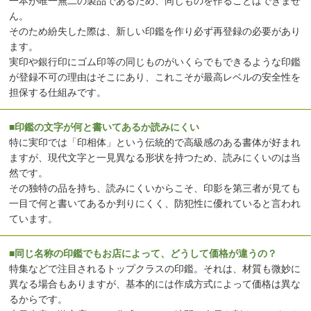
一本が唯一無二の製品であるため、同じものを作ることはできませ
ん。
そのため紛失した際は、新しい印鑑を作り必ず再登録の必要があり
ます。
実印や銀行印にゴム印等の同じものがいくらでもできるような印鑑
が登録不可の理由はそこにあり、これこそが最高レベルの安全性を
担保する仕組みです。
■印鑑の文字が何と書いてあるか読みにくい
特に実印では「印相体」という伝統的で高級感のある書体が好まれ
ますが、現代文字と一見異なる形状を持つため、読みにくいのは当
然です。
その独特の品を持ち、読みにくいからこそ、印影を第三者が見ても
一目で何と書いてあるか判りにくく、防犯性に優れていると言われ
ています。
■同じ名称の印鑑でもお店によって、どうして価格が違うの？
特集などで注目されるトップクラスの印鑑。それは、材質も微妙に
異なる場合もありますが、基本的には作成方式によって価格は異な
るからです。