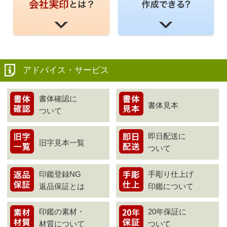
アドバイス・サービス
書体確認に
書体見本
ついて
即日配送に
旧字見本一覧
ついて
印鑑登録NG
手彫り仕上げ
返品保証とは
印鑑について
印鑑の素材・
20年保証に
材質について
ついて