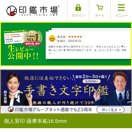
ログイン
カート
メニュー
満足度：
満足度：
満足度：
満足度：
満足度：
投稿日：2025.03.26
投稿日：2025.03.30
投稿日：2025.03.29
投稿日：2025.04.01
投稿日：2025.03.17
結婚する娘に実印と銀行印をプレゼント。 幸せになりますように💗と
願いをこめて🍀 実印は平仮名で二文字。 あっさりしすぎ？と思い手彫
り…
個人実印 薩摩本柘16.5mm