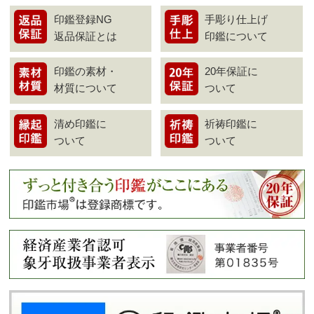
印鑑登録NG
手彫り仕上げ
返品保証とは
印鑑について
印鑑の素材・
20年保証に
材質について
ついて
清め印鑑に
祈祷印鑑に
ついて
ついて