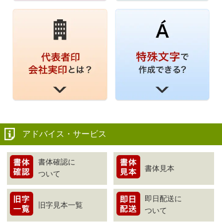
アドバイス・サービス
書体確認に
書体見本
ついて
即日配送に
旧字見本一覧
ついて