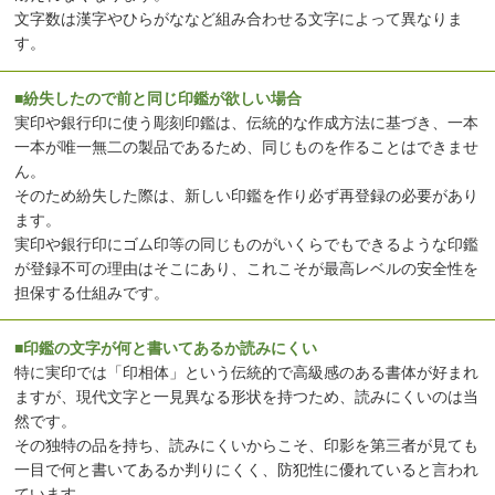
文字数は漢字やひらがななど組み合わせる文字によって異なりま
す。
■紛失したので前と同じ印鑑が欲しい場合
実印や銀行印に使う彫刻印鑑は、伝統的な作成方法に基づき、一本
一本が唯一無二の製品であるため、同じものを作ることはできませ
ん。
そのため紛失した際は、新しい印鑑を作り必ず再登録の必要があり
ます。
実印や銀行印にゴム印等の同じものがいくらでもできるような印鑑
が登録不可の理由はそこにあり、これこそが最高レベルの安全性を
担保する仕組みです。
■印鑑の文字が何と書いてあるか読みにくい
特に実印では「印相体」という伝統的で高級感のある書体が好まれ
ますが、現代文字と一見異なる形状を持つため、読みにくいのは当
然です。
その独特の品を持ち、読みにくいからこそ、印影を第三者が見ても
一目で何と書いてあるか判りにくく、防犯性に優れていると言われ
ています。