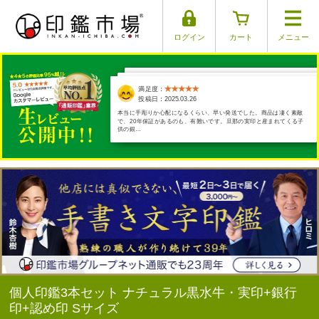
ログイン
カート
メニュー
満足度：
満足度：
満足度：
満足度：
満足度：
投稿日：2025.04.01
投稿日：2025.03.17
投稿日：2025.03.29
投稿日：2025.03.26
投稿日：2025.03.30
本当に手彫りか心配になるくらい、早い発送でした。商品は凄く素敵
で、20年保証があるのも、有難いです。旦那の実印と産まれてくる子
供の銀…
個人印鑑3本セット ナチュラル黒水牛・実印+銀行
印+認め印 Sサイズ