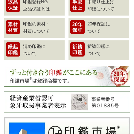
印鑑登録NG
手彫り仕上げ
返品保証とは
印鑑について
印鑑の素材・
20年保証に
材質について
ついて
清め印鑑に
祈祷印鑑に
ついて
ついて