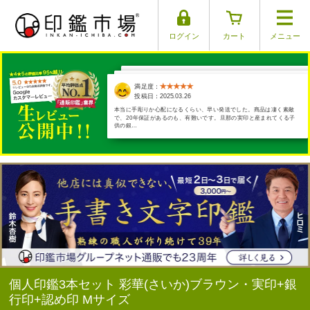
ログイン
カート
メニュー
満足度：
満足度：
満足度：
満足度：
満足度：
投稿日：2025.04.01
投稿日：2025.03.29
投稿日：2025.03.17
投稿日：2025.03.26
投稿日：2025.03.30
本当に手彫りか心配になるくらい、早い発送でした。商品は凄く素敵
とても気に入りました
で、20年保証があるのも、有難いです。旦那の実印と産まれてくる子
供の銀…
個人印鑑3本セット 彩華(さいか)ブラウン・実印+銀
行印+認め印 Mサイズ