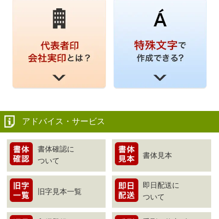
アドバイス・サービス
書体確認に
書体見本
ついて
即日配送に
旧字見本一覧
ついて