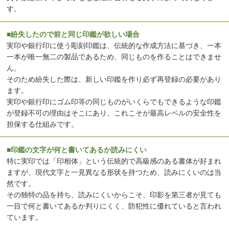
す。
■紛失したので前と同じ印鑑が欲しい場合
実印や銀行印に使う彫刻印鑑は、伝統的な作成方法に基づき、一本
一本が唯一無二の製品であるため、同じものを作ることはできませ
ん。
そのため紛失した際は、新しい印鑑を作り必ず再登録の必要があり
ます。
実印や銀行印にゴム印等の同じものがいくらでもできるような印鑑
が登録不可の理由はそこにあり、これこそが最高レベルの安全性を
担保する仕組みです。
■印鑑の文字が何と書いてあるか読みにくい
特に実印では「印相体」という伝統的で高級感のある書体が好まれ
ますが、現代文字と一見異なる形状を持つため、読みにくいのは当
然です。
その独特の品を持ち、読みにくいからこそ、印影を第三者が見ても
一目で何と書いてあるか判りにくく、防犯性に優れていると言われ
ています。