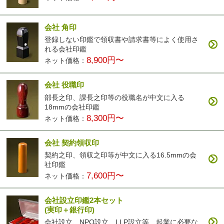
会社 角印
登録しない印鑑で領収書や請求書等によく使用さ
れる会社印鑑
8,900円〜
ネット価格：
会社 役職印
部長之印、課長之印等の役職名が中文に入る
18mmの会社印鑑
8,300円〜
ネット価格：
会社 契約領収印
契約之印、領収之印等が中文に入る16.5mmの会
社印鑑
7,600円〜
ネット価格：
会社設立印鑑2本セット
(実印＋銀行印)
会社設立、NPO設立、LLP設立等、起業に必要な