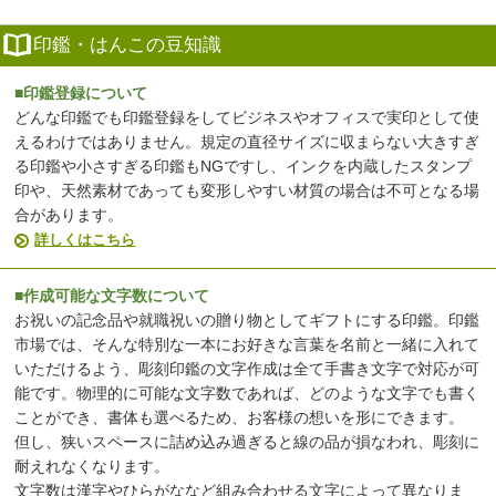
印鑑・はんこの豆知識
■印鑑登録について
どんな印鑑でも印鑑登録をしてビジネスやオフィスで実印として使
えるわけではありません。規定の直径サイズに収まらない大きすぎ
る印鑑や小さすぎる印鑑もNGですし、インクを内蔵したスタンプ
印や、天然素材であっても変形しやすい材質の場合は不可となる場
合があります。
詳しくはこちら
■作成可能な文字数について
お祝いの記念品や就職祝いの贈り物としてギフトにする印鑑。印鑑
市場では、そんな特別な一本にお好きな言葉を名前と一緒に入れて
いただけるよう、彫刻印鑑の文字作成は全て手書き文字で対応が可
能です。物理的に可能な文字数であれば、どのような文字でも書く
ことができ、書体も選べるため、お客様の想いを形にできます。
但し、狭いスペースに詰め込み過ぎると線の品が損なわれ、彫刻に
耐えれなくなります。
文字数は漢字やひらがななど組み合わせる文字によって異なりま