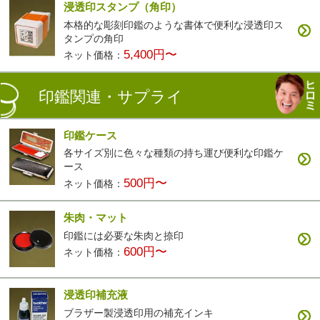
浸透印スタンプ（角印）
本格的な彫刻印鑑のような書体で便利な浸透印ス
タンプの角印
5,400円〜
ネット価格：
印鑑関連・サプライ
印鑑ケース
各サイズ別に色々な種類の持ち運び便利な印鑑ケ
ース
500円〜
ネット価格：
朱肉・マット
印鑑には必要な朱肉と捺印
600円〜
ネット価格：
浸透印補充液
ブラザー製浸透印用の補充インキ