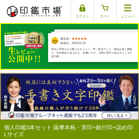
ログイン
カート
メニュー
満足度：
満足度：
満足度：
満足度：
満足度：
投稿日：2025.04.01
投稿日：2025.03.29
投稿日：2025.03.17
投稿日：2025.03.26
投稿日：2025.03.30
本当に手彫りか心配になるくらい、早い発送でした。商品は凄く素敵
で、20年保証があるのも、有難いです。旦那の実印と産まれてくる子
供の銀…
個人印鑑3本セット 薩摩本柘・実印+銀行印+認め印
Lサイズ