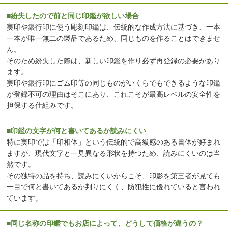
■紛失したので前と同じ印鑑が欲しい場合
実印や銀行印に使う彫刻印鑑は、伝統的な作成方法に基づき、一本
一本が唯一無二の製品であるため、同じものを作ることはできませ
ん。
そのため紛失した際は、新しい印鑑を作り必ず再登録の必要があり
ます。
実印や銀行印にゴム印等の同じものがいくらでもできるような印鑑
が登録不可の理由はそこにあり、これこそが最高レベルの安全性を
担保する仕組みです。
■印鑑の文字が何と書いてあるか読みにくい
特に実印では「印相体」という伝統的で高級感のある書体が好まれ
ますが、現代文字と一見異なる形状を持つため、読みにくいのは当
然です。
その独特の品を持ち、読みにくいからこそ、印影を第三者が見ても
一目で何と書いてあるか判りにくく、防犯性に優れていると言われ
ています。
■同じ名称の印鑑でもお店によって、どうして価格が違うの？