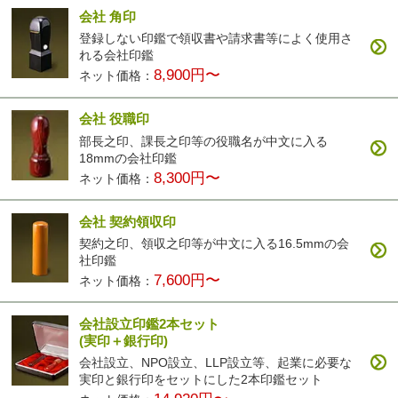
会社 角印
登録しない印鑑で領収書や請求書等によく使用さ
れる会社印鑑
8,900円〜
ネット価格：
会社 役職印
部長之印、課長之印等の役職名が中文に入る
18mmの会社印鑑
8,300円〜
ネット価格：
会社 契約領収印
契約之印、領収之印等が中文に入る16.5mmの会
社印鑑
7,600円〜
ネット価格：
会社設立印鑑2本セット
(実印＋銀行印)
会社設立、NPO設立、LLP設立等、起業に必要な
実印と銀行印をセットにした2本印鑑セット