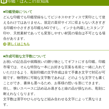
印鑑・はんこの豆知識
■印鑑登録について
どんな印鑑でも印鑑登録をしてビジネスやオフィスで実印として使
えるわけではありません。規定の直径サイズに収まらない大きすぎ
る印鑑や小さすぎる印鑑もNGですし、インクを内蔵したスタンプ
印や、天然素材であっても変形しやすい材質の場合は不可となる場
合があります。
詳しくはこちら
■作成可能な文字数について
お祝いの記念品や就職祝いの贈り物としてギフトにする印鑑。印鑑
市場では、そんな特別な一本にお好きな言葉を名前と一緒に入れて
いただけるよう、彫刻印鑑の文字作成は全て手書き文字で対応が可
能です。物理的に可能な文字数であれば、どのような文字でも書く
ことができ、書体も選べるため、お客様の想いを形にできます。
但し、狭いスペースに詰め込み過ぎると線の品が損なわれ、彫刻に
耐えれなくなります。
文字数は漢字やひらがななど組み合わせる文字によって異なりま
す。