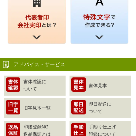
アドバイス・サービス
書体確認に
書体見本
ついて
即日配送に
旧字見本一覧
ついて
印鑑登録NG
手彫り仕上げ
返品保証とは
印鑑について