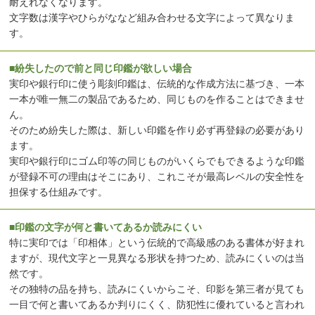
耐えれなくなります。
文字数は漢字やひらがななど組み合わせる文字によって異なりま
す。
■紛失したので前と同じ印鑑が欲しい場合
実印や銀行印に使う彫刻印鑑は、伝統的な作成方法に基づき、一本
一本が唯一無二の製品であるため、同じものを作ることはできませ
ん。
そのため紛失した際は、新しい印鑑を作り必ず再登録の必要があり
ます。
実印や銀行印にゴム印等の同じものがいくらでもできるような印鑑
が登録不可の理由はそこにあり、これこそが最高レベルの安全性を
担保する仕組みです。
■印鑑の文字が何と書いてあるか読みにくい
特に実印では「印相体」という伝統的で高級感のある書体が好まれ
ますが、現代文字と一見異なる形状を持つため、読みにくいのは当
然です。
その独特の品を持ち、読みにくいからこそ、印影を第三者が見ても
一目で何と書いてあるか判りにくく、防犯性に優れていると言われ