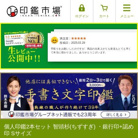
ログイン
カート
メニュー
満足度：
満足度：
満足度：
満足度：
満足度：
投稿日：2025.03.17
投稿日：2025.03.30
投稿日：2025.03.26
投稿日：2025.03.29
投稿日：2025.04.01
手彫りをお願いしたのですが、商品の出来上がりも発送もとても早く
て本当に助かりました。ありがとうございます。
個人印鑑2本セット 智頭杉(ちずすぎ) ・銀行印+認め
印 Sサイズ