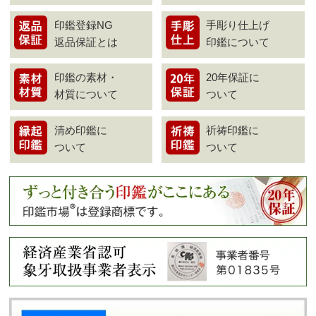
印鑑登録NG
手彫り仕上げ
返品保証とは
印鑑について
印鑑の素材・
20年保証に
材質について
ついて
清め印鑑に
祈祷印鑑に
ついて
ついて