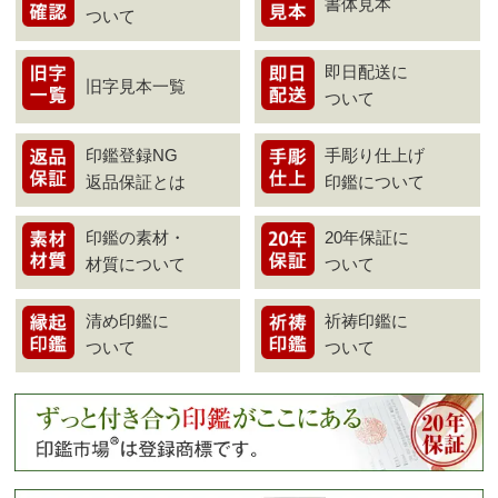
書体見本
ついて
即日配送に
旧字見本一覧
ついて
印鑑登録NG
手彫り仕上げ
返品保証とは
印鑑について
印鑑の素材・
20年保証に
材質について
ついて
清め印鑑に
祈祷印鑑に
ついて
ついて