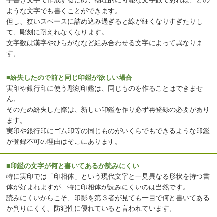
ような文字でも書くことができます。
但し、狭いスペースに詰め込み過ぎると線が細くなりすぎたりし
て、彫刻に耐えれなくなります。
文字数は漢字やひらがななど組み合わせる文字によって異なりま
す。
■紛失したので前と同じ印鑑が欲しい場合
実印や銀行印に使う彫刻印鑑は、同じものを作ることはできませ
ん。
そのため紛失した際は、新しい印鑑を作り必ず再登録の必要があり
ます。
実印や銀行印にゴム印等の同じものがいくらでもできるような印鑑
が登録不可の理由はそこにあります。
■印鑑の文字が何と書いてあるか読みにくい
特に実印では「印相体」という現代文字と一見異なる形状を持つ書
体が好まれますが、特に印相体が読みにくいのは当然です。
読みにくいからこそ、印影を第３者が見ても一目で何と書いてある
か判りにくく、防犯性に優れていると言われています。