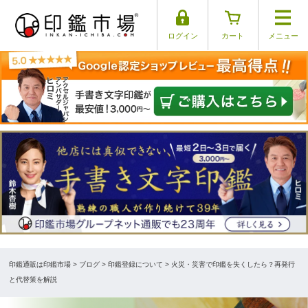
ログイン
カート
メニュー
印鑑通販は印鑑市場
>
ブログ
> 印鑑登録について > 火災・災害で印鑑を失くしたら？再発行
と代替策を解説