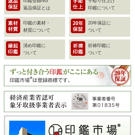
印鑑登録NG
手彫り仕上げ
返品保証とは
印鑑について
印鑑の素材・
20年保証に
材質について
ついて
清め印鑑に
祈祷印鑑に
ついて
ついて