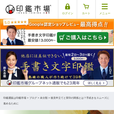
ログイン
カート
メニュー
印鑑通販は印鑑市場
>
ブログ
> 未分類 > 後見申立てと実印の関係とは？手続きをスムーズに
進めるために