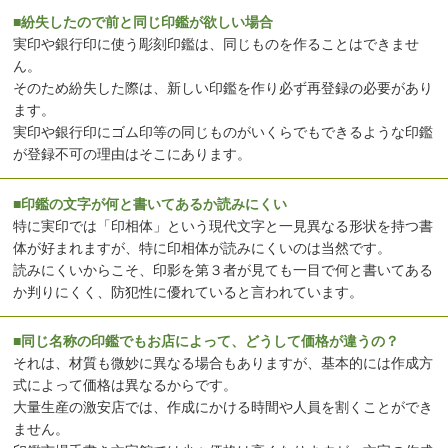
■紛失したので前と同じ印鑑が欲しい場合
実印や銀行印に使う彫刻印鑑は、同じものを作ることはできませ
ん。
そのため紛失した際は、新しい印鑑を作り必ず再登録の必要があり
ます。
実印や銀行印にゴム印等の同じものがいくらでもできるような印鑑
が登録不可の理由はそこにあります。
■印鑑の文字が何と書いてあるか読みにくい
特に実印では「印相体」という現代文字と一見異なる形状を持つ書
体が好まれますが、特に印相体が読みにくいのは当然です。
読みにくいからこそ、印影を第３者が見ても一目で何と書いてある
か判りにくく、防犯性に優れていると言われています。
■同じ名称の印鑑でもお店によって、どうして価格が違うの？
それは、材質も微妙に異なる場合もありますが、基本的には作成方
式によって価格は異なるからです。
大量生産の激安店では、作成にかける時間や人員を割くことができ
ません。