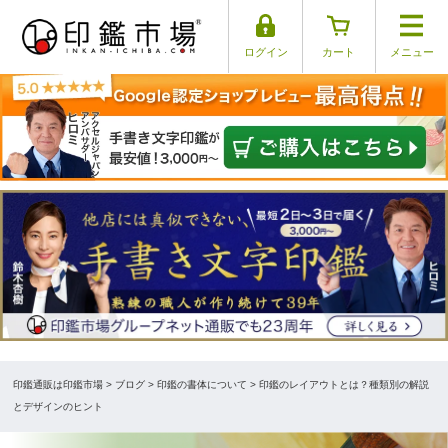
ログイン
カート
メニュー
印鑑通販は印鑑市場
>
ブログ
> 印鑑の書体について > 印鑑のレイアウトとは？種類別の解説
とデザインのヒント