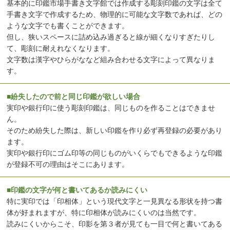
基本的に印鑑市場手書き文字館では作成する彫刻印鑑の文字は全て
手書き文字で作成するため、物理的に可能な文字数であれば、どの
ような文字でも書くことができます。
但し、狭いスペースに詰め込み過ぎると線が細くなりすぎたりし
て、彫刻に耐えれなくなります。
文字数は漢字やひらがななど組み合わせる文字によって異なりま
す。
■紛失したので前と同じ印鑑が欲しい場合
実印や銀行印に使う彫刻印鑑は、同じものを作ることはできませ
ん。
そのため紛失した際は、新しい印鑑を作り必ず再登録の必要があり
ます。
実印や銀行印にゴム印等の同じものがいくらでもできるような印鑑
が登録不可の理由はそこにあります。
■印鑑の文字が何と書いてあるか読みにくい
特に実印では「印相体」という現代文字と一見異なる形状を持つ書
体が好まれますが、特に印相体が読みにくいのは当然です。
読みにくいからこそ、印影を第３者が見ても一目で何と書いてある