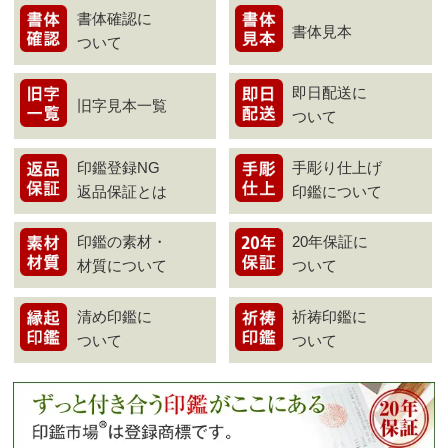
書体確認に
書体見本
ついて
即日配送に
旧字見本一覧
ついて
印鑑登録NG
手彫り仕上げ
返品保証とは
印鑑について
印鑑の素材・
20年保証に
材質について
ついて
清め印鑑に
祈祷印鑑に
ついて
ついて