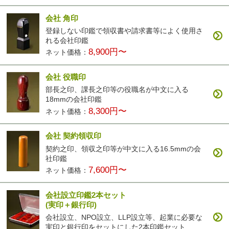
会社 角印
登録しない印鑑で領収書や請求書等によく使用さ
れる会社印鑑
8,900円〜
ネット価格：
会社 役職印
部長之印、課長之印等の役職名が中文に入る
18mmの会社印鑑
8,300円〜
ネット価格：
会社 契約領収印
契約之印、領収之印等が中文に入る16.5mmの会
社印鑑
7,600円〜
ネット価格：
会社設立印鑑2本セット
(実印＋銀行印)
会社設立、NPO設立、LLP設立等、起業に必要な
実印と銀行印をセットにした2本印鑑セット