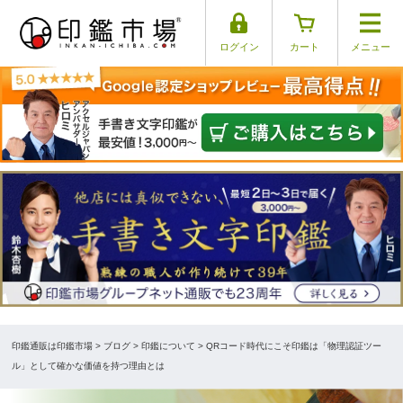
ログイン
カート
メニュー
印鑑通販は印鑑市場
>
ブログ
> 印鑑について > QRコード時代にこそ印鑑は「物理認証ツー
ル」として確かな価値を持つ理由とは