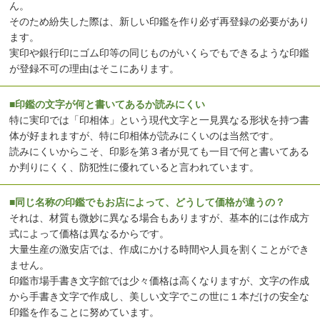
ん。
そのため紛失した際は、新しい印鑑を作り必ず再登録の必要があり
ます。
実印や銀行印にゴム印等の同じものがいくらでもできるような印鑑
が登録不可の理由はそこにあります。
■印鑑の文字が何と書いてあるか読みにくい
特に実印では「印相体」という現代文字と一見異なる形状を持つ書
体が好まれますが、特に印相体が読みにくいのは当然です。
読みにくいからこそ、印影を第３者が見ても一目で何と書いてある
か判りにくく、防犯性に優れていると言われています。
■同じ名称の印鑑でもお店によって、どうして価格が違うの？
それは、材質も微妙に異なる場合もありますが、基本的には作成方
式によって価格は異なるからです。
大量生産の激安店では、作成にかける時間や人員を割くことができ
ません。
印鑑市場手書き文字館では少々価格は高くなりますが、文字の作成
から手書き文字で作成し、美しい文字でこの世に１本だけの安全な
印鑑を作ることに努めています。