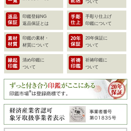
ついて
印鑑登録NG
手彫り仕上げ
返品保証とは
印鑑について
印鑑の素材・
20年保証に
材質について
ついて
清め印鑑に
祈祷印鑑に
ついて
ついて