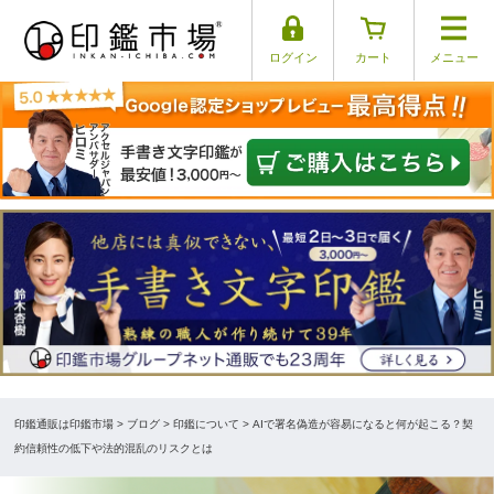
ログイン
カート
メニュー
印鑑通販は印鑑市場
>
ブログ
> 印鑑について > AIで署名偽造が容易になると何が起こる？契
約信頼性の低下や法的混乱のリスクとは