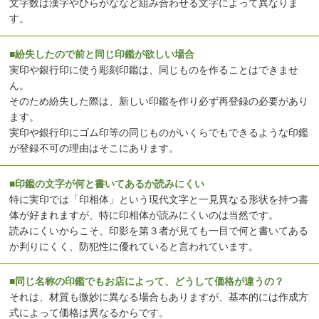
文字数は漢字やひらがななど組み合わせる文字によって異なりま
す。
■紛失したので前と同じ印鑑が欲しい場合
実印や銀行印に使う彫刻印鑑は、同じものを作ることはできませ
ん。
そのため紛失した際は、新しい印鑑を作り必ず再登録の必要があり
ます。
実印や銀行印にゴム印等の同じものがいくらでもできるような印鑑
が登録不可の理由はそこにあります。
■印鑑の文字が何と書いてあるか読みにくい
特に実印では「印相体」という現代文字と一見異なる形状を持つ書
体が好まれますが、特に印相体が読みにくいのは当然です。
読みにくいからこそ、印影を第３者が見ても一目で何と書いてある
か判りにくく、防犯性に優れていると言われています。
■同じ名称の印鑑でもお店によって、どうして価格が違うの？
それは、材質も微妙に異なる場合もありますが、基本的には作成方
式によって価格は異なるからです。