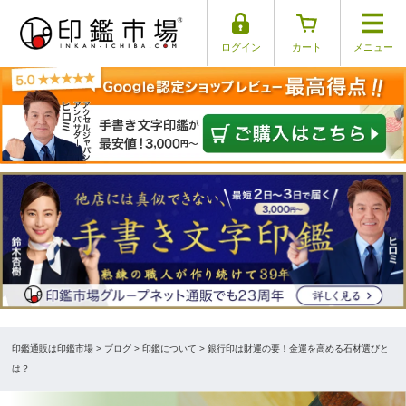
ログイン
カート
メニュー
印鑑通販は印鑑市場
>
ブログ
> 印鑑について > 銀行印は財運の要！金運を高める石材選びと
は？