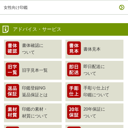
女性向け印鑑
アドバイス・サービス
書体確認に
書体見本
ついて
即日配送に
旧字見本一覧
ついて
印鑑登録NG
手彫り仕上げ
返品保証とは
印鑑について
印鑑の素材・
20年保証に
材質について
ついて