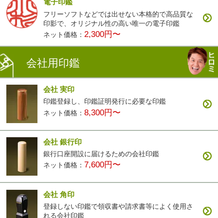
電子印鑑
フリーソフトなどでは出せない本格的で高品質な
印影で、オリジナル性の高い唯一の電子印鑑
2,300円〜
ネット価格：
会社用印鑑
会社 実印
印鑑登録し、印鑑証明発行に必要な印鑑
8,300円〜
ネット価格：
会社 銀行印
銀行口座開設に届けるための会社印鑑
7,600円〜
ネット価格：
会社 角印
登録しない印鑑で領収書や請求書等によく使用さ
れる会社印鑑