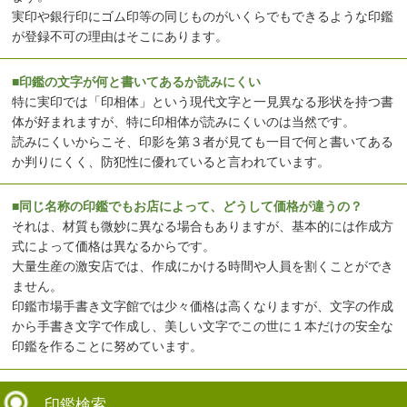
実印や銀行印にゴム印等の同じものがいくらでもできるような印鑑
が登録不可の理由はそこにあります。
■印鑑の文字が何と書いてあるか読みにくい
特に実印では「印相体」という現代文字と一見異なる形状を持つ書
体が好まれますが、特に印相体が読みにくいのは当然です。
読みにくいからこそ、印影を第３者が見ても一目で何と書いてある
か判りにくく、防犯性に優れていると言われています。
■同じ名称の印鑑でもお店によって、どうして価格が違うの？
それは、材質も微妙に異なる場合もありますが、基本的には作成方
式によって価格は異なるからです。
大量生産の激安店では、作成にかける時間や人員を割くことができ
ません。
印鑑市場手書き文字館では少々価格は高くなりますが、文字の作成
から手書き文字で作成し、美しい文字でこの世に１本だけの安全な
印鑑を作ることに努めています。
印鑑検索