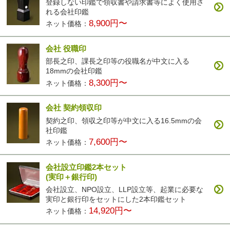
登録しない印鑑で領収書や請求書等によく使用さ
れる会社印鑑
8,900円〜
ネット価格：
会社 役職印
部長之印、課長之印等の役職名が中文に入る
18mmの会社印鑑
8,300円〜
ネット価格：
会社 契約領収印
契約之印、領収之印等が中文に入る16.5mmの会
社印鑑
7,600円〜
ネット価格：
会社設立印鑑2本セット
(実印＋銀行印)
会社設立、NPO設立、LLP設立等、起業に必要な
実印と銀行印をセットにした2本印鑑セット
14,920円〜
ネット価格：