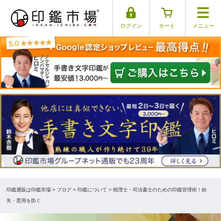
ログイン
カート
メニュー
印鑑通販は印鑑市場
>
ブログ
> 印鑑について > 税理士・司法書士のための印鑑管理術！紛
失・悪用を防ぐ