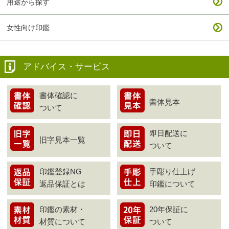
用途から探す
女性向け印鑑
アドバイス・サービス
書体確認に
書体見本
ついて
即日配送に
旧字見本一覧
ついて
印鑑登録NG
手彫り仕上げ
返品保証とは
印鑑について
印鑑の素材・
20年保証に
材質について
ついて