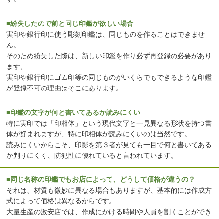
■紛失したので前と同じ印鑑が欲しい場合
実印や銀行印に使う彫刻印鑑は、同じものを作ることはできませ
ん。
そのため紛失した際は、新しい印鑑を作り必ず再登録の必要があり
ます。
実印や銀行印にゴム印等の同じものがいくらでもできるような印鑑
が登録不可の理由はそこにあります。
■印鑑の文字が何と書いてあるか読みにくい
特に実印では「印相体」という現代文字と一見異なる形状を持つ書
体が好まれますが、特に印相体が読みにくいのは当然です。
読みにくいからこそ、印影を第３者が見ても一目で何と書いてある
か判りにくく、防犯性に優れていると言われています。
■同じ名称の印鑑でもお店によって、どうして価格が違うの？
それは、材質も微妙に異なる場合もありますが、基本的には作成方
式によって価格は異なるからです。
大量生産の激安店では、作成にかける時間や人員を割くことができ