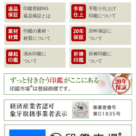
印鑑登録NG
手彫り仕上げ
返品保証とは
印鑑について
印鑑の素材・
20年保証に
材質について
ついて
清め印鑑に
祈祷印鑑に
ついて
ついて