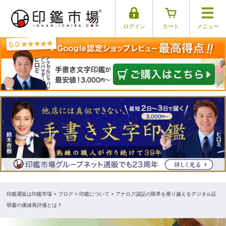
ログイン
カート
メニュー
印鑑通販は印鑑市場
>
ブログ
> 印鑑について > アナログ認証の限界を乗り越えるデジタル証
明書の価値再評価とは？