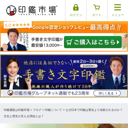
ログイン
カート
メニュー
印鑑通販は印鑑市場
>
ブログ
> 印鑑について > なぜ日本で印鑑は署名より信頼されるのか？
文化と歴史が支える理由とは？