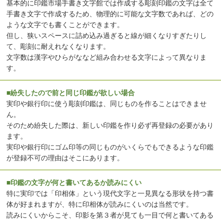
基本的に印鑑市場手書き文字館では作成する彫刻印鑑の文字は全て
手書き文字で作成するため、物理的に可能な文字数であれば、どの
ような文字でも書くことができます。
但し、狭いスペースに詰め込み過ぎると線が細くなりすぎたりし
て、彫刻に耐えれなくなります。
文字数は漢字やひらがななど組み合わせる文字によって異なりま
す。
■紛失したので前と同じ印鑑が欲しい場合
実印や銀行印に使う彫刻印鑑は、同じものを作ることはできませ
ん。
そのため紛失した際は、新しい印鑑を作り必ず再登録の必要があり
ます。
実印や銀行印にゴム印等の同じものがいくらでもできるような印鑑
が登録不可の理由はそこにあります。
■印鑑の文字が何と書いてあるか読みにくい
特に実印では「印相体」という現代文字と一見異なる形状を持つ書
体が好まれますが、特に印相体が読みにくいのは当然です。
読みにくいからこそ、印影を第３者が見ても一目で何と書いてある