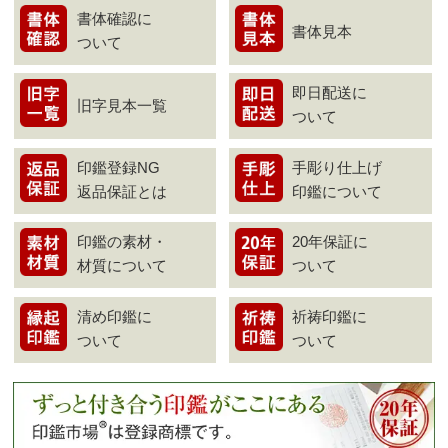
書体確認に
書体見本
ついて
即日配送に
旧字見本一覧
ついて
印鑑登録NG
手彫り仕上げ
返品保証とは
印鑑について
印鑑の素材・
20年保証に
材質について
ついて
清め印鑑に
祈祷印鑑に
ついて
ついて